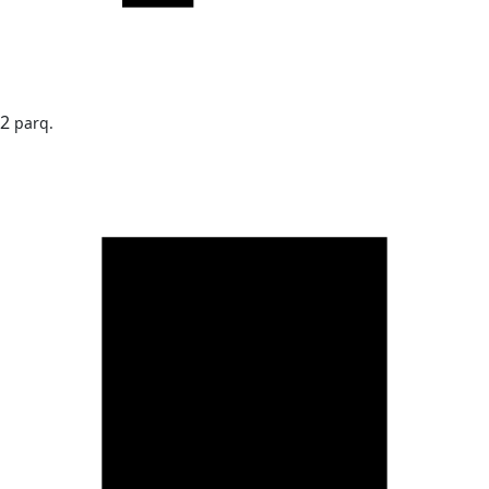
2
parq.