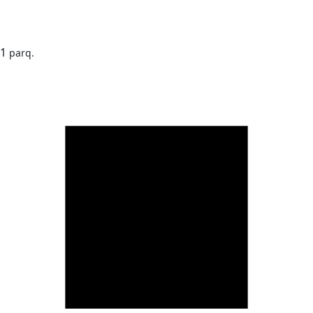
1
parq.