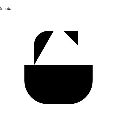
5
hab.