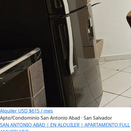
Alquiler
USD $615 / mes
Apto/Condominio
San Antonio Abad · San Salvador
SAN ANTONIO ABAD | EN ALQUILER | APARTAMENTO FULL