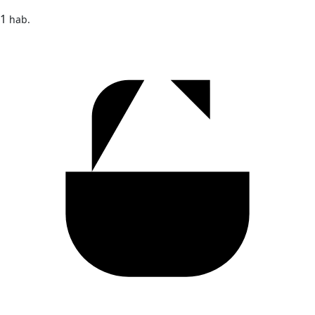
1
hab.