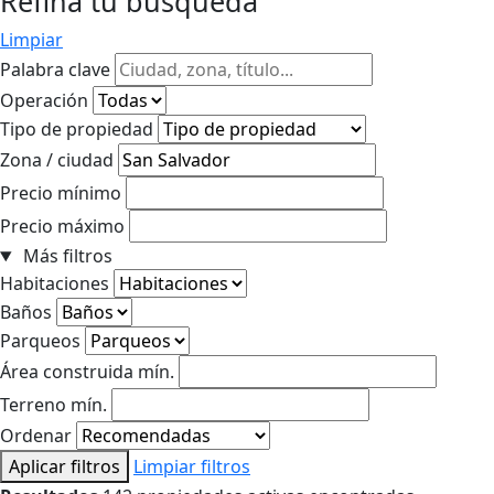
Refina tu búsqueda
Limpiar
Palabra clave
Operación
Tipo de propiedad
Zona / ciudad
Precio mínimo
Precio máximo
Más filtros
Habitaciones
Baños
Parqueos
Área construida mín.
Terreno mín.
Ordenar
Aplicar filtros
Limpiar filtros