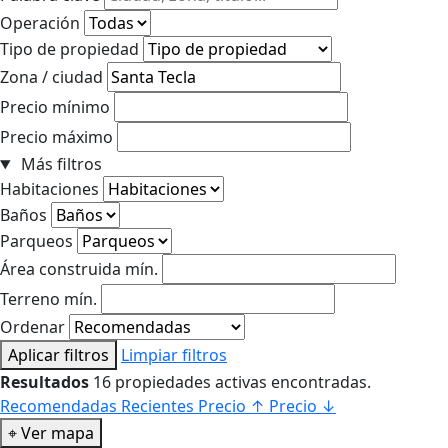
Operación
Tipo de propiedad
Zona / ciudad
Precio mínimo
Precio máximo
Más filtros
Habitaciones
Baños
Parqueos
Área construida mín.
Terreno mín.
Ordenar
Aplicar filtros
Limpiar filtros
Resultados
16 propiedades activas encontradas.
Recomendadas
Recientes
Precio ↑
Precio ↓
⌖
Ver mapa