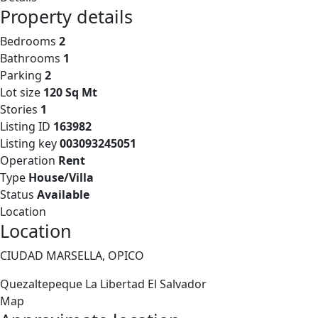
Property details
Bedrooms
2
Bathrooms
1
Parking
2
Lot size
120 Sq Mt
Stories
1
Listing ID
163982
Listing key
003093245051
Operation
Rent
Type
House/Villa
Status
Available
Location
Location
CIUDAD MARSELLA, OPICO
Quezaltepeque
La Libertad
El Salvador
Map