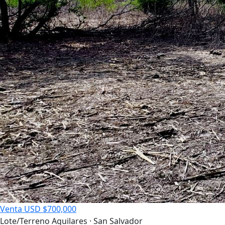
Venta
USD $700,000
Lote/Terreno
Aguilares · San Salvador