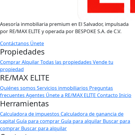
Asesoría inmobiliaria premium en El Salvador, impulsada
por RE/MAX ELITE y operada por BESPOKE S.A. de C.V.
Contáctanos
Únete
Propiedades
Comprar
Alquilar
Todas las propiedades
Vende tu
propiedad
RE/MAX ELITE
Quiénes somos
Servicios inmobiliarios
Preguntas
frecuentes
Agentes
Únete a RE/MAX ELITE
Contacto
Inicio
Herramientas
Calculadora de impuestos
Calculadora de ganancia de
capital
Guía para comprar
Guía para alquilar
Buscar para
comprar
Buscar para alquilar