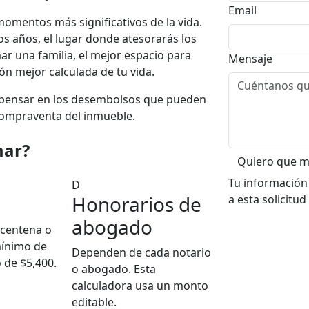
Email
omentos más significativos de la vida.
ios años, el lugar donde atesorarás los
ar una familia, el mejor espacio para
Mensaje
ión mejor calculada de tu vida.
a pensar en los desembolsos que pueden
 compraventa del inmueble.
mar?
Quiero que 
Tu información
D
Honorarios de
a esta solicitud
abogado
 centena o
mínimo de
Dependen de cada notario
 de $5,400.
o abogado. Esta
calculadora usa un monto
editable.