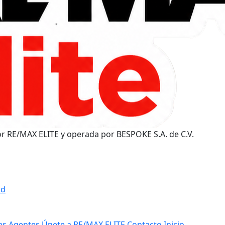
or RE/MAX ELITE y operada por BESPOKE S.A. de C.V.
ad
tes
Agentes
Únete a RE/MAX ELITE
Contacto
Inicio