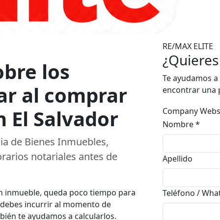
RE/MAX ELITE
¿Quieres
bre los
Te ayudamos a 
ar al comprar
encontrar una p
 El Salvador
Company Webs
Nombre
*
cia de Bienes Inmuebles,
rarios notariales antes de
Apellido
 un inmueble, queda poco tiempo para
Teléfono / Wh
e debes incurrir al momento de
mbién te ayudamos a calcularlos.