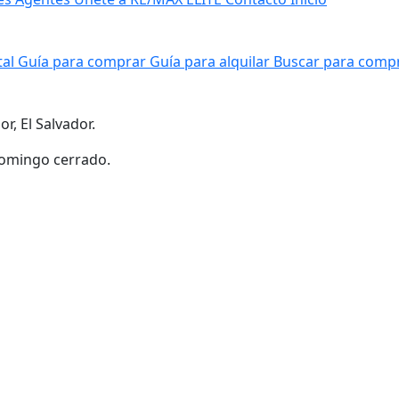
tal
Guía para comprar
Guía para alquilar
Buscar para comp
r, El Salvador.
 Domingo cerrado.