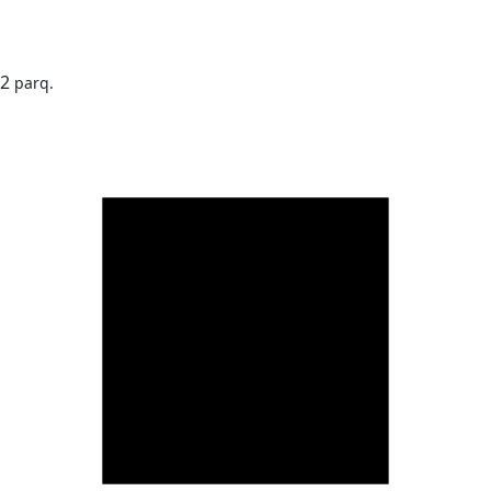
2
parq.