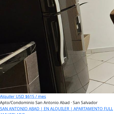
Alquiler
USD $615 / mes
Apto/Condominio
San Antonio Abad · San Salvador
SAN ANTONIO ABAD | EN ALQUILER | APARTAMENTO FULL