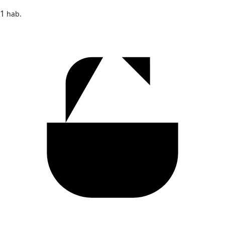
1
hab.