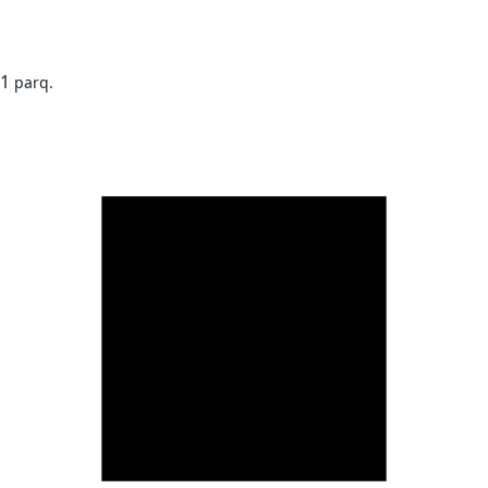
1
parq.