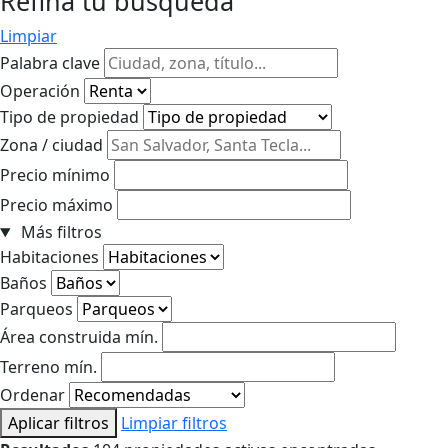
Refina tu búsqueda
Limpiar
Palabra clave
Operación
Tipo de propiedad
Zona / ciudad
Precio mínimo
Precio máximo
Más filtros
Habitaciones
Baños
Parqueos
Área construida mín.
Terreno mín.
Ordenar
Aplicar filtros
Limpiar filtros