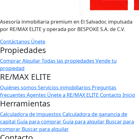
Asesoría inmobiliaria premium en El Salvador, impulsada
por RE/MAX ELITE y operada por BESPOKE S.A. de C.V.
Contáctanos
Únete
Propiedades
Comprar
Alquilar
Todas las propiedades
Vende tu
propiedad
RE/MAX ELITE
Quiénes somos
Servicios inmobiliarios
Preguntas
frecuentes
Agentes
Únete a RE/MAX ELITE
Contacto
Inicio
Herramientas
Calculadora de impuestos
Calculadora de ganancia de
capital
Guía para comprar
Guía para alquilar
Buscar para
comprar
Buscar para alquilar
Contacto