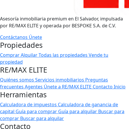
Asesoría inmobiliaria premium en El Salvador, impulsada
por RE/MAX ELITE y operada por BESPOKE S.A. de C.V.
Contáctanos
Únete
Propiedades
Comprar
Alquilar
Todas las propiedades
Vende tu
propiedad
RE/MAX ELITE
Quiénes somos
Servicios inmobiliarios
Preguntas
frecuentes
Agentes
Únete a RE/MAX ELITE
Contacto
Inicio
Herramientas
Calculadora de impuestos
Calculadora de ganancia de
capital
Guía para comprar
Guía para alquilar
Buscar para
comprar
Buscar para alquilar
Contacto