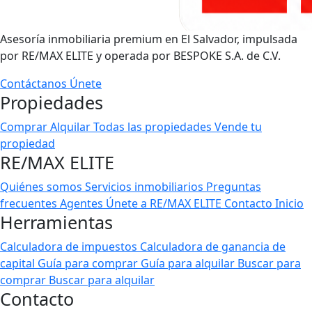
Asesoría inmobiliaria premium en El Salvador, impulsada
por RE/MAX ELITE y operada por BESPOKE S.A. de C.V.
Contáctanos
Únete
Propiedades
Comprar
Alquilar
Todas las propiedades
Vende tu
propiedad
RE/MAX ELITE
Quiénes somos
Servicios inmobiliarios
Preguntas
frecuentes
Agentes
Únete a RE/MAX ELITE
Contacto
Inicio
Herramientas
Calculadora de impuestos
Calculadora de ganancia de
capital
Guía para comprar
Guía para alquilar
Buscar para
comprar
Buscar para alquilar
Contacto