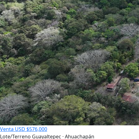
Venta
USD $576,000
Lote/Terreno
Guayaltepec · Ahuachapán