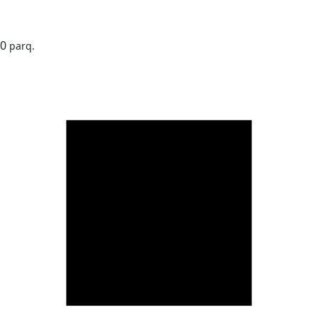
0
parq.