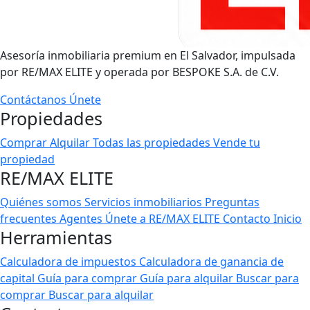
Asesoría inmobiliaria premium en El Salvador, impulsada
por RE/MAX ELITE y operada por BESPOKE S.A. de C.V.
Contáctanos
Únete
Propiedades
Comprar
Alquilar
Todas las propiedades
Vende tu
propiedad
RE/MAX ELITE
Quiénes somos
Servicios inmobiliarios
Preguntas
frecuentes
Agentes
Únete a RE/MAX ELITE
Contacto
Inicio
Herramientas
Calculadora de impuestos
Calculadora de ganancia de
capital
Guía para comprar
Guía para alquilar
Buscar para
comprar
Buscar para alquilar