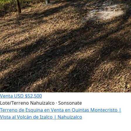
Venta
USD $52,500
Lote/Terreno
Nahuizalco · Sonsonate
Terreno de Esquina en Venta en Quintas Montecristo |
Vista al Volcán de Izalco | Nahuizalco