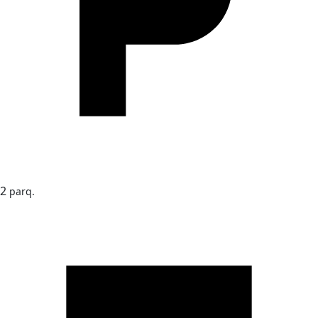
2
parq.