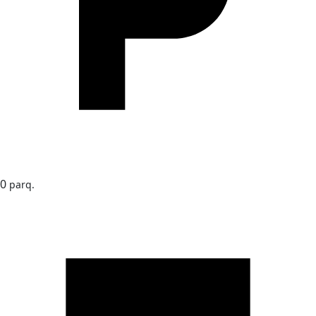
0
parq.