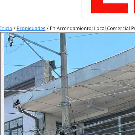
Inicio
/
Propiedades
/
En Arrendamiento: Local Comercial P