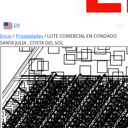
EN
Inicio
/
Propiedades
/
LOTE COMERCIAL EN CONDADO
SANTA JULIA , COSTA DEL SOL