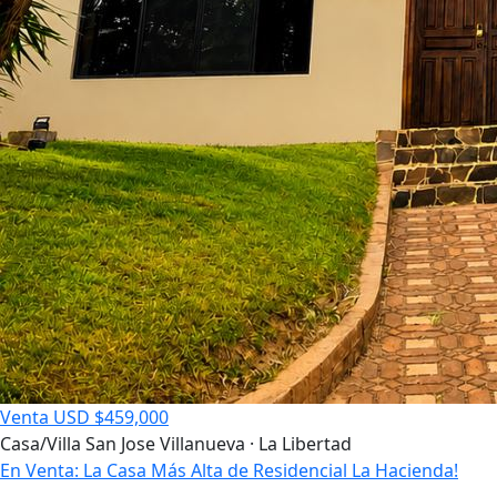
Venta
USD $459,000
Casa/Villa
San Jose Villanueva · La Libertad
En Venta: La Casa Más Alta de Residencial La Hacienda!