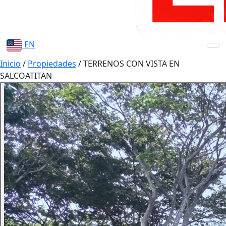
EN
Inicio
/
Propiedades
/
TERRENOS CON VISTA EN
SALCOATITAN