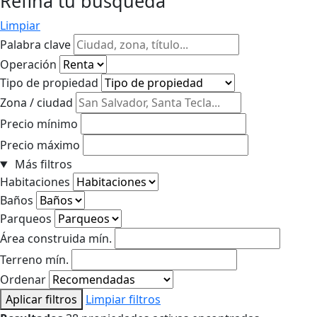
Refina tu búsqueda
Limpiar
Palabra clave
Operación
Tipo de propiedad
Zona / ciudad
Precio mínimo
Precio máximo
Más filtros
Habitaciones
Baños
Parqueos
Área construida mín.
Terreno mín.
Ordenar
Aplicar filtros
Limpiar filtros