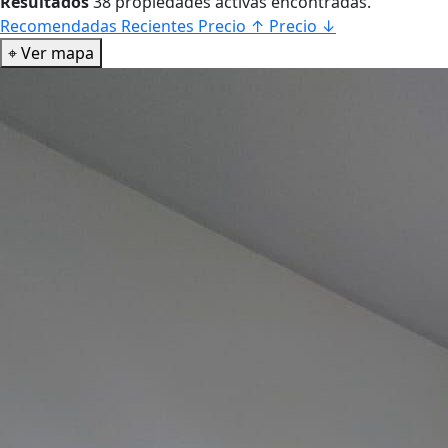
Resultados
38 propiedades activas encontradas.
Recomendadas
Recientes
Precio ↑
Precio ↓
⌖
Ver mapa