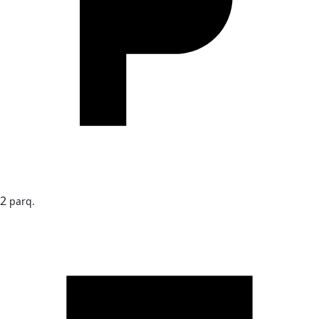
2
parq.