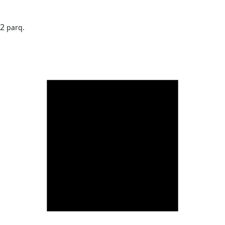
2
parq.