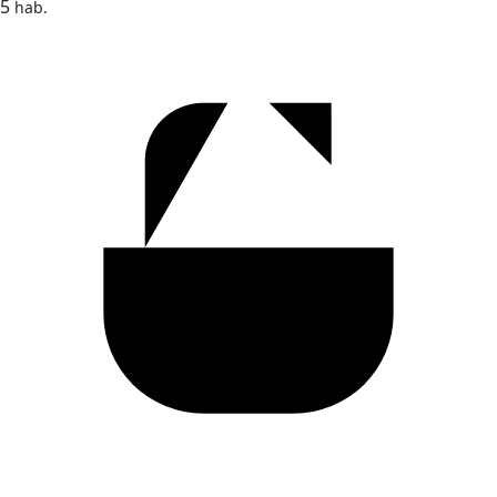
5
hab.