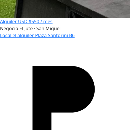
Alquiler
USD $550 / mes
Negocio
El Jute · San Miguel
Local el alquiler Plaza Santorini B6