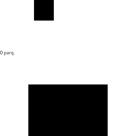
0
parq.