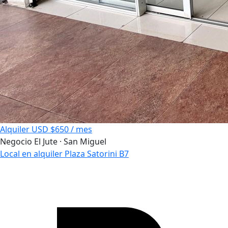
Alquiler
USD $650 / mes
Negocio
El Jute · San Miguel
Local en alquiler Plaza Satorini B7