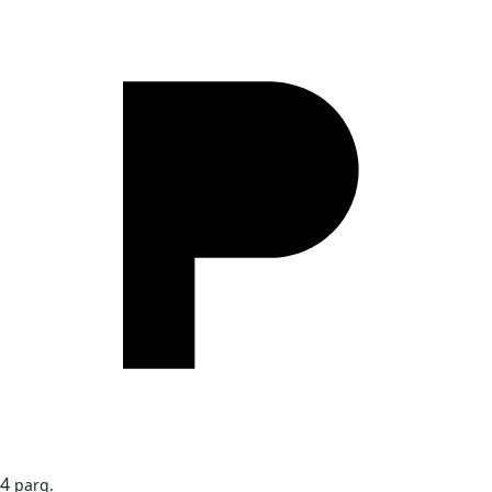
4
parq.