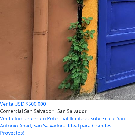
Venta
USD $500,000
Comercial
San Salvador · San Salvador
Venta Inmueble con Potencial Ilimitado sobre calle San
Antonio Abad, San Salvador– ¡Ideal para Grandes
Proyectos!