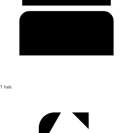
1
hab.