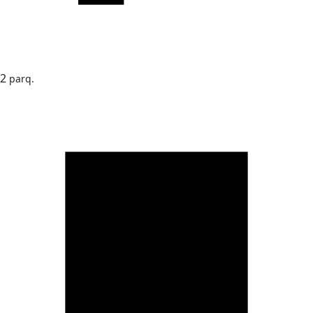
2
parq.