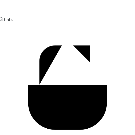
3
hab.