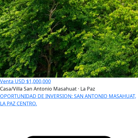
Venta
USD $1,000,000
Casa/Villa
San Antonio Masahuat · La Paz
OPORTUNIDAD DE INVERSION: SAN ANTONIO MASAHUAT,
LA PAZ CENTRO.