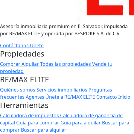
Asesoría inmobiliaria premium en El Salvador, impulsada
por RE/MAX ELITE y operada por BESPOKE S.A. de C.V.
Contáctanos
Únete
Propiedades
Comprar
Alquilar
Todas las propiedades
Vende tu
propiedad
RE/MAX ELITE
Quiénes somos
Servicios inmobiliarios
Preguntas
frecuentes
Agentes
Únete a RE/MAX ELITE
Contacto
Inicio
Herramientas
Calculadora de impuestos
Calculadora de ganancia de
capital
Guía para comprar
Guía para alquilar
Buscar para
comprar
Buscar para alquilar