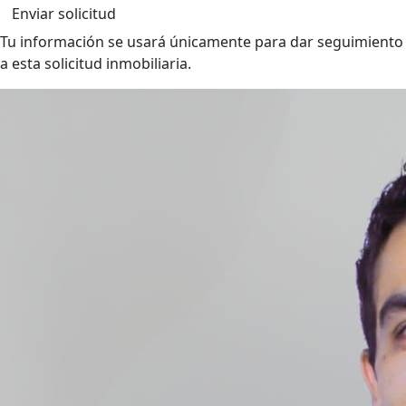
Enviar solicitud
Tu información se usará únicamente para dar seguimiento
a esta solicitud inmobiliaria.