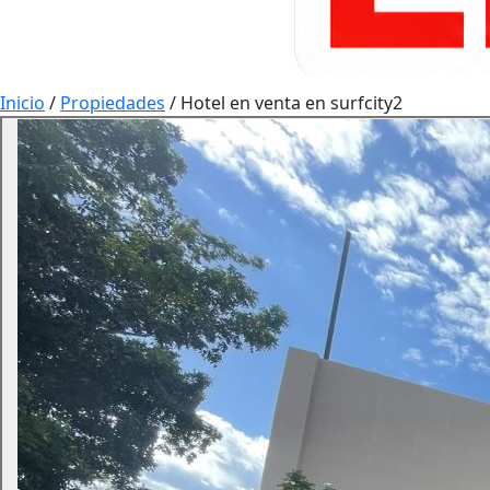
Inicio
/
Propiedades
/
Hotel en venta en surfcity2