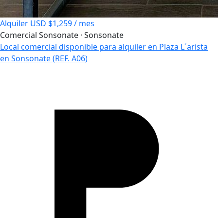
Alquiler
USD $1,259 / mes
Comercial
Sonsonate · Sonsonate
Local comercial disponible para alquiler en Plaza L´arista
en Sonsonate (REF. A06)