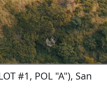
OT #1, POL "A"), San