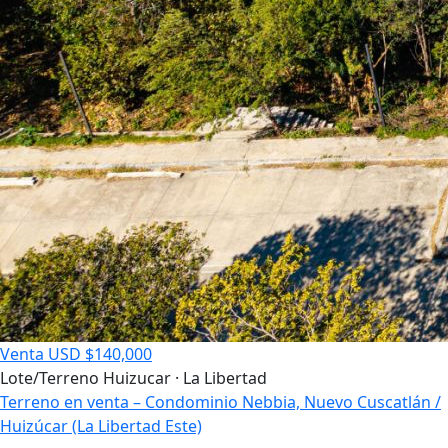
Venta
USD $140,000
Lote/Terreno
Huizucar · La Libertad
Terreno en venta – Condominio Nebbia, Nuevo Cuscatlán /
Huizúcar (La Libertad Este)