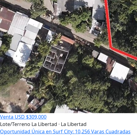
Venta
USD $309,000
Lote/Terreno
La Libertad · La Libertad
Oportunidad Única en Surf City: 10,256 Varas Cuadradas