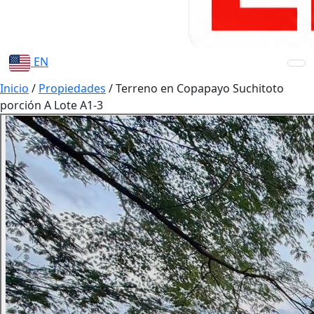
EN
Inicio
/
Propiedades
/
Terreno en Copapayo Suchitoto
porción A Lote A1-3