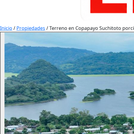
Inicio
/
Propiedades
/
Terreno en Copapayo Suchitoto porci