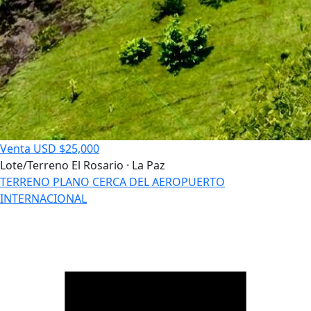
Venta
USD $25,000
Lote/Terreno
El Rosario · La Paz
TERRENO PLANO CERCA DEL AEROPUERTO
INTERNACIONAL