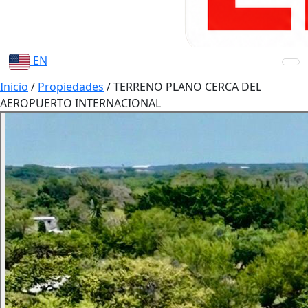
EN
Inicio
/
Propiedades
/
TERRENO PLANO CERCA DEL
AEROPUERTO INTERNACIONAL