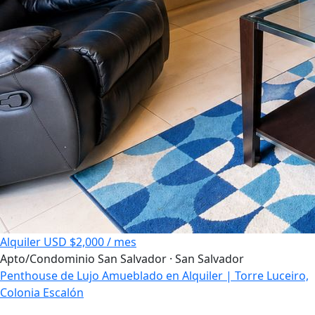
Alquiler
USD $2,000 / mes
Apto/Condominio
San Salvador · San Salvador
Penthouse de Lujo Amueblado en Alquiler | Torre Luceiro,
Colonia Escalón