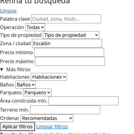
Refina tu búsqueda
Limpiar
Palabra clave
Operación
Tipo de propiedad
Zona / ciudad
Precio mínimo
Precio máximo
Más filtros
Habitaciones
Baños
Parqueos
Área construida mín.
Terreno mín.
Ordenar
Aplicar filtros
Limpiar filtros