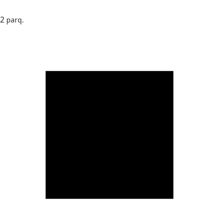
2
parq.