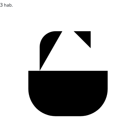
3
hab.