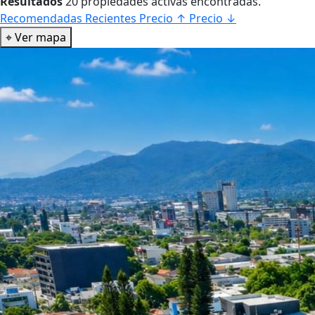
Resultados
20 propiedades activas encontradas.
Recomendadas
Recientes
Precio ↑
Precio ↓
⌖
Ver mapa