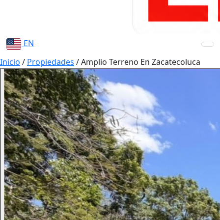
EN
Inicio
/
Propiedades
/
Amplio Terreno En Zacatecoluca