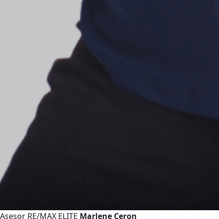
Asesor RE/MAX ELITE
Marlene Ceron