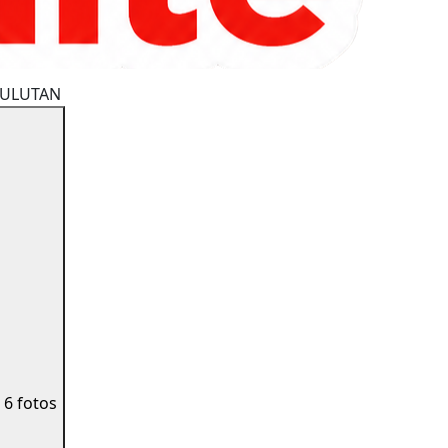
SULUTAN
a
6 fotos