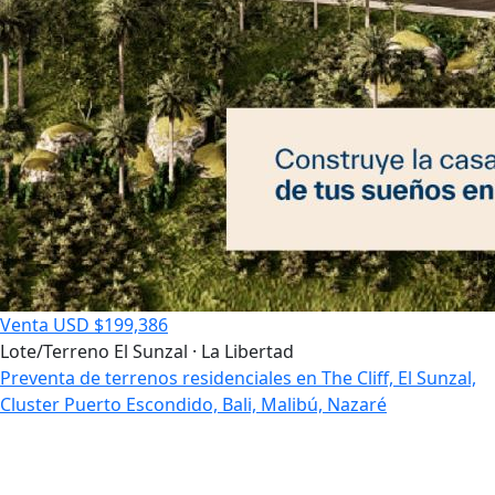
Venta
USD $199,386
Lote/Terreno
El Sunzal · La Libertad
Preventa de terrenos residenciales en The Cliff, El Sunzal,
Cluster Puerto Escondido, Bali, Malibú, Nazaré