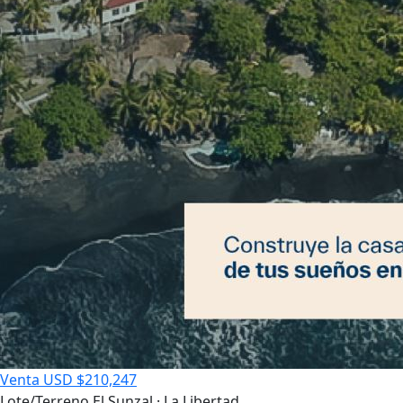
Venta
USD $210,247
Lote/Terreno
El Sunzal · La Libertad