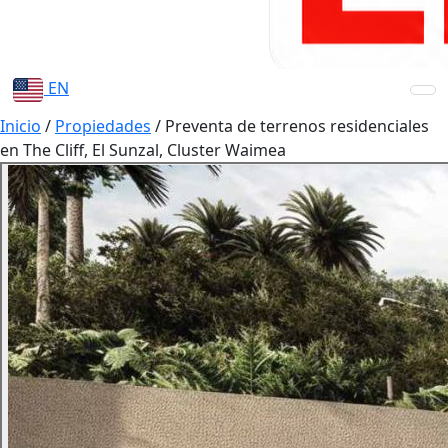
EN
Inicio
/
Propiedades
/
Preventa de terrenos residenciales
en The Cliff, El Sunzal, Cluster Waimea