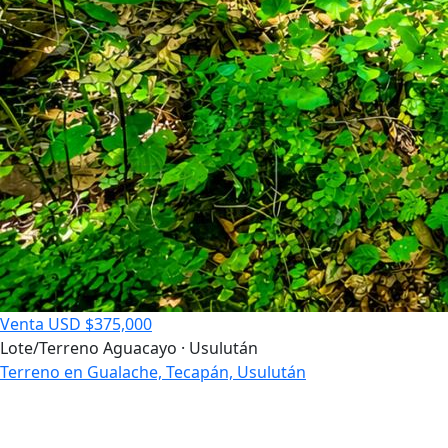
Venta
USD $375,000
Lote/Terreno
Aguacayo · Usulután
Terreno en Gualache, Tecapán, Usulután